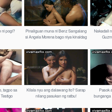
 ni pogi?
Pinaliguan muna ni Benz Sangalang
Nakadali 
si Angela Morena bago niya kinaldag
Guzma
, tagpo sa
Kilala nyu ang dalawang ito? Sarap
Pasok a
Testigo
nilang pasukan ng ratbu!
bunganga 