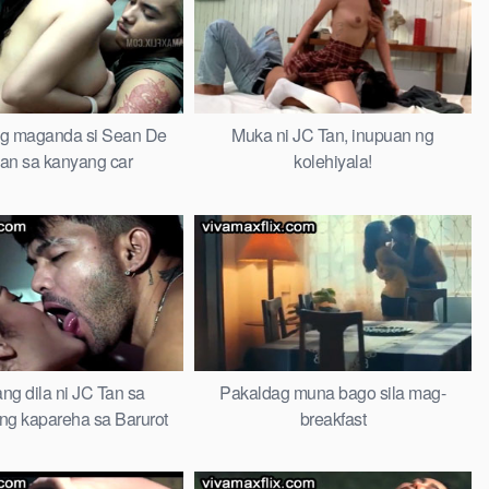
ng maganda si Sean De
Muka ni JC Tan, inupuan ng
n sa kanyang car
kolehiyala!
ng dila ni JC Tan sa
Pakaldag muna bago sila mag-
ng kapareha sa Barurot
breakfast