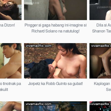
na Dizon!
Pingger si gaga habang ini-imagine si
Dila si 
Richard Solano na natutulog!
Shanon Ta
o tinotnak pa
Jorpetz ka Robb Guinto sa gubat!
Kaplogan n
kulit
Se