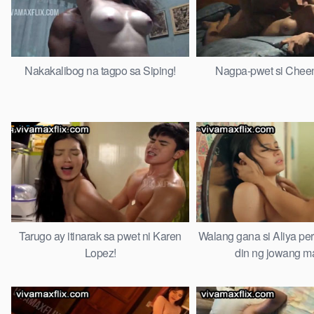
Nakakalibog na tagpo sa Siping!
Nagpa-pwet si Chee
Tarugo ay itinarak sa pwet ni Karen
Walang gana si Aliya per
Lopez!
din ng jowang ma