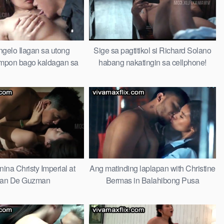
Angelo Ilagan sa utong
Sige sa pagtitikol si Richard Solano
mpon bago kaldagan sa
habang nakatingin sa cellphone!
car
ina Christy Imperial at
Ang matinding laplapan with Christine
an De Guzman
Bermas in Balahibong Pusa