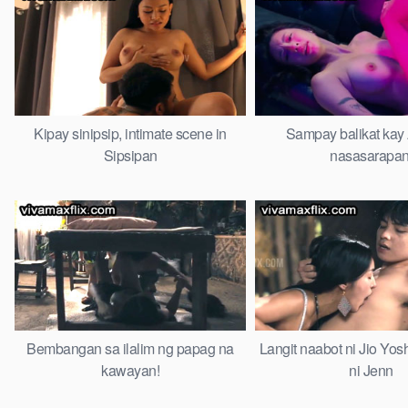
Kipay sinipsip, intimate scene in
Sampay balikat kay 
Sipsipan
nasasarapan
Bembangan sa ilalim ng papag na
Langit naabot ni Jio Yosh
kawayan!
ni Jenn