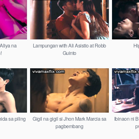
Aliya na
Lampungan with Ali Asistio at Robb
Hi
!
Guinto
ida sa piling
Gigil na gigil si Jhon Mark Marcia sa
Ibinaon ni B
pagbembang
p