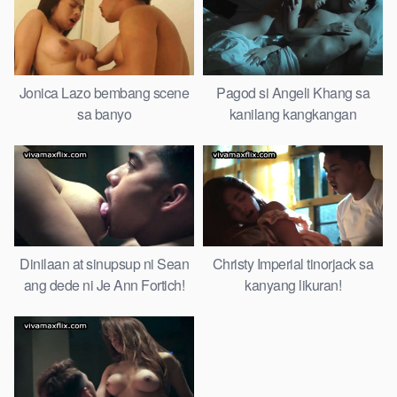
Jonica Lazo bembang scene
Pagod si Angeli Khang sa
sa banyo
kanilang kangkangan
Dinilaan at sinupsup ni Sean
Christy Imperial tinorjack sa
ang dede ni Je Ann Fortich!
kanyang likuran!