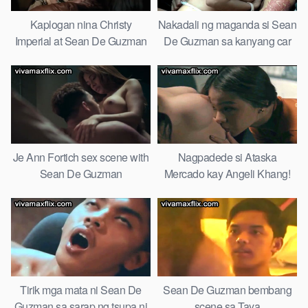
Kaplogan nina Christy
Nakadali ng maganda si Sean
Imperial at Sean De Guzman
De Guzman sa kanyang car
Je Ann Fortich sex scene with
Nagpadede si Ataska
Sean De Guzman
Mercado kay Angeli Khang!
Tirik mga mata ni Sean De
Sean De Guzman bembang
Guzman sa sarap ng tsupa ni
scene sa Taya